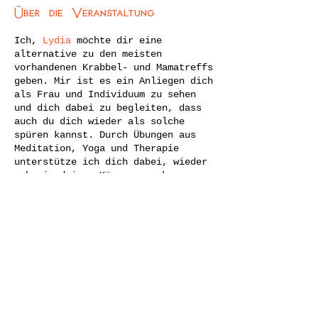
Über die Veranstaltung
Ich,
Lydia
möchte dir eine
alternative zu den meisten
vorhandenen Krabbel- und Mamatreffs
geben. Mir ist es ein Anliegen dich
als Frau und Individuum zu sehen
und dich dabei zu begleiten, dass
auch du dich wieder als solche
spüren kannst. Durch Übungen aus
Meditation, Yoga und Therapie
unterstütze ich dich dabei, wieder
mehr in deinem Körper anzukommen
und deiner Seele mit ihren Wünschen
und Anliegen zu lauschen.
​Natürlich bist du auch Mama und
Diese Veranstaltung teilen
auch das findet hier Raum. Denn
gerade der Austausch mit anderen
Frauen über aufrichtige
Erfahrungen, Schwierigkeiten, Höhen
und Tiefen des Abenteuers
'Mamasein' ist im 'Alternativen