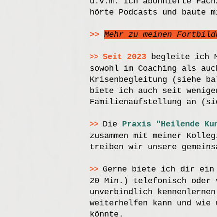
u.v.m. Ich abonnierte Fach
hörte Podcasts und baute m
>>
Mehr zu meinen Fortbild
Seit 2023
begleite ich M
>>
sowohl im Coaching als auc
Krisenbegleitung (siehe ba
biete ich auch seit wenige
Familienaufstellung an (si
Die
Praxis "Heilende Ku
>>
zusammen mit meiner Kolle
treiben wir unsere gemeins
Gerne biete ich dir ein
>>
20 Min.) telefonisch oder 
unverbindlich kennenlernen
weiterhelfen kann und wie 
könnte.