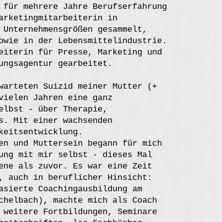
 für mehrere Jahre Berufserfahrung
arketingmitarbeiterin in
 Unternehmensgrößen gesammelt,
owie in der Lebensmittelindustrie.
eiterin für Presse, Marketing und
ungsagentur gearbeitet.
warteten Suizid meiner Mutter (+
vielen Jahren eine ganz
elbst - über Therapie,
s. Mit einer wachsenden
keitsentwicklung.
en und Muttersein begann für mich
ung mit mir selbst - dieses Mal
ene als zuvor. Es war eine Zeit
, auch in beruflicher Hinsicht:
asierte Coachingausbildung am
chelbach), machte mich als Coach
 weitere Fortbildungen, Seminare