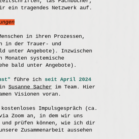
zeitschriften, las Fachbücher,
ir ein tragendes Netzwerk auf.
ungen
enschen in ihren Prozessen,
h in der Trauer- und
ld unter Angebote). Inzwischen
n Monaten systemische
ehe bald unter Angebote).
nst"
führe ich
seit April 2024
gin
Susanne Sacher
im Team. Hier
amen Visionen voran.
 kostenloses Impulsgespräch (ca.
via Zoom an, in dem wir uns
 und prüfen können, wie ich dir
unsere Zusammenarbeit aussehen