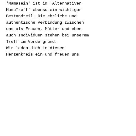
'Mamasein' ist im 'Alternativen 
MamaTreff' ebenso ein wichtiger 
Bestandteil. Die ehrliche und 
authentische Verbindung zwischen 
uns als Frauen, Mütter und eben 
auch Individuen stehen bei unserem 
Treff im Vordergrund.
Wir laden dich in diesen 
Herzenkreis ein und freuen uns 
über die Bereicherung durch deine 
Erfahrungen als Mama.
​Es spielt keine Rolle wie alt dein 
Kind ist. Auch wenn du…
Weiterlesen >
Diese Veranstaltung teilen