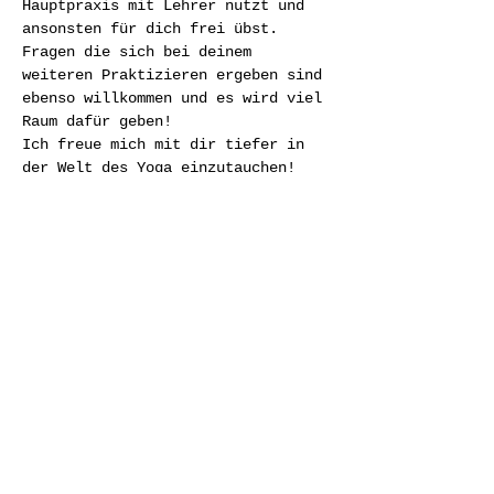
Hauptpraxis mit Lehrer nutzt und 
ansonsten für dich frei übst. 
Fragen die sich bei deinem 
weiteren Praktizieren ergeben sind 
ebenso willkommen und es wird viel 
Raum dafür geben!
Ich freue mich mit dir tiefer in 
der Welt des Yoga einzutauchen!
Von Herz zu Herz,
Lydia
Termine
Weiterlesen >
Diese Veranstaltung teilen