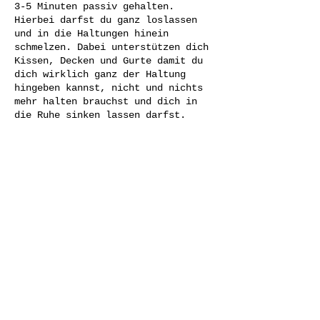
3-5 Minuten passiv gehalten.
Hierbei darfst du ganz loslassen
und in die Haltungen hinein
schmelzen. Dabei unterstützen dich
Kissen, Decken und Gurte damit du
dich wirklich ganz der Haltung
hingeben kannst, nicht und nichts
mehr halten brauchst und dich in
die Ruhe sinken lassen darfst.
Es ist ein wunderbarer Stil um aus
dem Stress des Alltags
herauszukommen und statt dessen in
die Stille abzutauchen. Durch das
Diese Veranstaltung teilen
lange Halten der Positionen, können
sich die Faszien auf sanfte Weise
dehnen und auch deine Seele bekommt
dadurch Zeit, Weite und Weichheit
einzuladen.
Sanfte meditative Musik rundet die
Yin Yoga Praxis ab und und
© 2026 Heilende Kunst
unterstützt dich dabei mit deinem
IMPRESSUM
DATENSCHUTZ
AGBS
Körper und deiner Seele in Kontakt