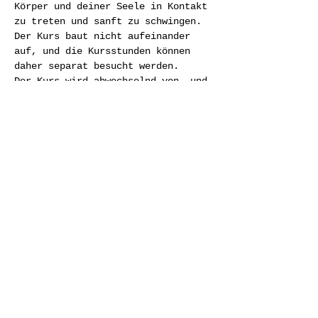
Körper und deiner Seele in Kontakt 
zu treten und sanft zu schwingen.
Der Kurs baut nicht aufeinander 
auf, und die Kursstunden können 
daher separat besucht werden. 
Der Kurs wird abwechselnd von 
 und 
 angeleitet. 
Lydia
Susanne
Wann
Weiterlesen >
Diese Veranstaltung teilen
© 2026 Heilende Kunst
IMPRESSUM
DATENSCHUTZ
AGBS