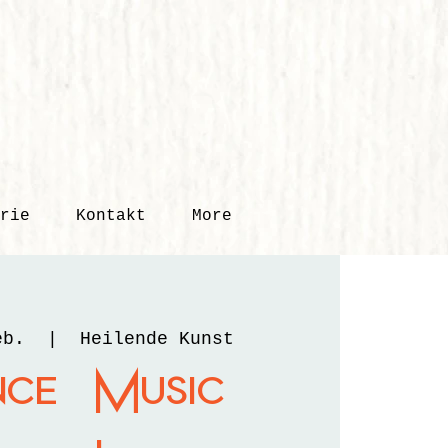
rie
Kontakt
More
eb.
  |  
Heilende Kunst
nce Music