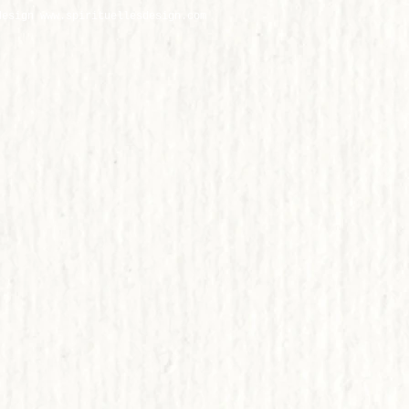
design
www.
spirituellesdesign.com