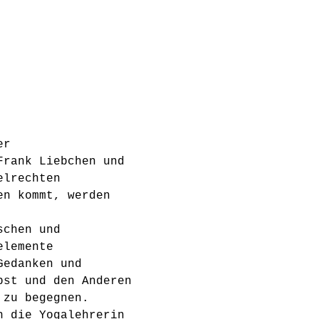
er 
Frank Liebchen und 
elrechten 
en kommt, werden 
schen und 
elemente 
Gedanken und 
bst und den Anderen 
 zu begegnen.
h die Yogalehrerin 