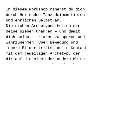
In diesem Workshop näherst du dich
durch Heilenden Tanz deinem tiefen
und ehrlichen Selbst an.
Die sieben Archetypen helfen dir
deine sieben Chakren – und damit
dich selbst – klarer zu spüren und
wahrzunehmen. Über Bewegung und
innere Bilder trittst du in Kontakt
mit dem jeweiligen Archetyp, der
dir auf die eine oder andere Weise
zeigen wird wie es ihm geht, bzw.
ob ihm etwas fehlt. Darüber
bekommst du auch Aufschluss wie es
um das entsprechende Chakra steht.
Mit dem blockiertesten Chakra wirst
Diese Veranstaltung teilen
du über gestalttherapeutische
Übungen in Kontrakt treten, mit ihm
sprechen, kämpfen, lachen,
diskutieren und verhandeln. In
Gruppen werdet ihr euch gegenseitig
unterstützen, um mit diesem
Archetypen wieder in Freundschaft