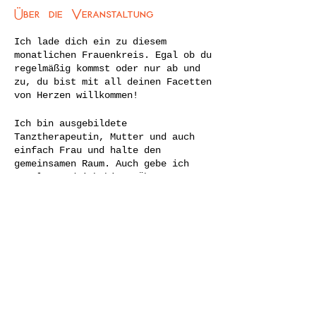
Über die Veranstaltung
Ich lade dich ein zu diesem
monatlichen Frauenkreis. Egal ob du
regelmäßig kommst oder nur ab und
zu, du bist mit all deinen Facetten
von Herzen willkommen!
Ich bin ausgebildete
Tanztherapeutin, Mutter und auch
einfach Frau und halte den
gemeinsamen Raum. Auch gebe ich
Impulse und ich biete Übungen an,
mit denen wir gemeinsam in tiefen
des Selbst reisen und diese
erkunden. Hierbei steht der
Austausch über das Erlebte und
Diese Veranstaltung teilen
Erkannte im Vordergrund, während
dem du dich im vertrauten Kreis von
Frauen zeigen und mitteilen darfst.
Mit allem was sich zeigt! Denn:
Alles, was sich zeigt darf sein!