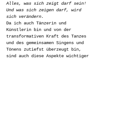
Alles, was sich zeigt darf sein! 
Und was sich zeigen darf, wird 
sich verändern.
Da ich auch Tänzerin und 
Künstlerin bin und von der 
transformativen Kraft des Tanzes 
und des gemeinsamen Singens und 
Tönens zutiefst überzeugt bin, 
sind auch diese Aspekte wichtiger 
Teil dieses Frauenkreises!
Außerdem ist mir wichtig, dass wir 
auch in Freude und Leichtigkeit 
miteinander sein…
Weiterlesen >
Diese Veranstaltung teilen