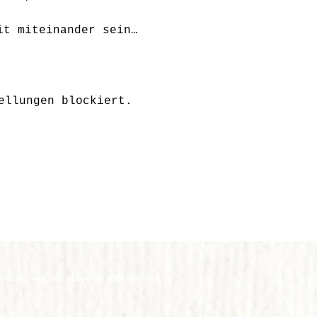
it miteinander sein…
ellungen blockiert.
design
www.
spirituellesdesign.com