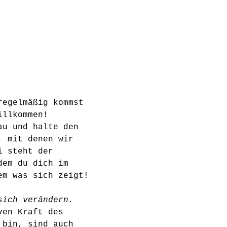
regelmäßig kommst 
illkommen!
au und halte den 
, mit denen wir 
i steht der 
dem du dich im 
em was sich zeigt! 
sich verändern.
ven Kraft des 
 bin, sind auch 