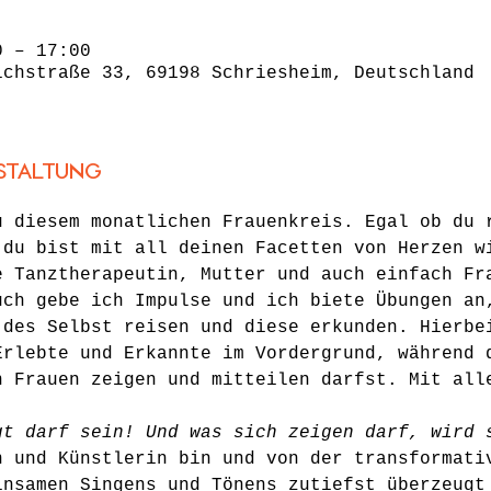
0 – 17:00
ichstraße 33, 69198 Schriesheim, Deutschland
staltung
u diesem monatlichen Frauenkreis. Egal ob du 
 du bist mit all deinen Facetten von Herzen w
e Tanztherapeutin, Mutter und auch einfach Fr
uch gebe ich Impulse und ich biete Übungen an
 des Selbst reisen und diese erkunden. Hierbe
Erlebte und Erkannte im Vordergrund, während 
n Frauen zeigen und mitteilen darfst. Mit all
gt darf sein! Und was sich zeigen darf, wird 
n und Künstlerin bin und von der transformati
insamen Singens und Tönens zutiefst überzeugt