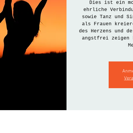
Dies ist ein m
ehrliche Verbind
sowie Tanz und Si
als Frauen kreier
des Herzens und de
angstfrei zeigen 
M
Anme
Ver