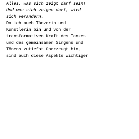
Alles, was sich zeigt darf sein! 
Und was sich zeigen darf, wird 
sich verändern.
Da ich auch Tänzerin und 
Künstlerin bin und von der 
transformativen Kraft des Tanzes 
und des gemeinsamen Singens und 
Tönens zutiefst überzeugt bin, 
sind auch diese Aspekte wichtiger 
Teil dieses Frauenkreises!
Außerdem ist mir wichtig, dass wir 
auch in Freude und Leichtigkeit 
miteinander sein…
Weiterlesen >
Diese Veranstaltung teilen