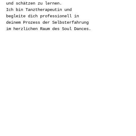
und schätzen zu lernen.
Ich bin Tanztherapeutin und 
begleite dich professionell in 
deinem Prozess der Selbsterfahrung 
im herzlichen Raum des Soul Dances.
Damit ein vertrauensvoller Ort 
entstehen…
Weiterlesen >
Diese Veranstaltung teilen
© 2026 Heilende Kunst
IMPRESSUM
DATENSCHUTZ
AGBS