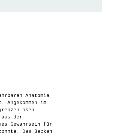
ahrbaren Anatomie 
t. Angekommen im 
grenzenlosen 
 aus der 
ues Gewahrsein für 
konnte. Das Becken 