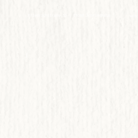
Friedrichstraße 33 | 69198 Schriesheim
Web