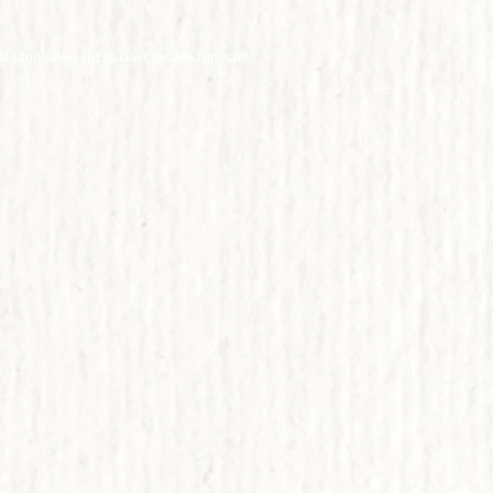
design
www.
spirituellesdesign.com