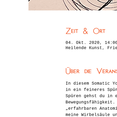
Zeit & Ort
04. Okt. 2020, 14:0
Heilende Kunst, Fri
Über die Veran
In diesem Somatic Y
in ein feineres Spü
Spüren gehst du in 
Bewegungsfähigkeit.
„erfahrbaren Anatom
meine Wirbelsäule u