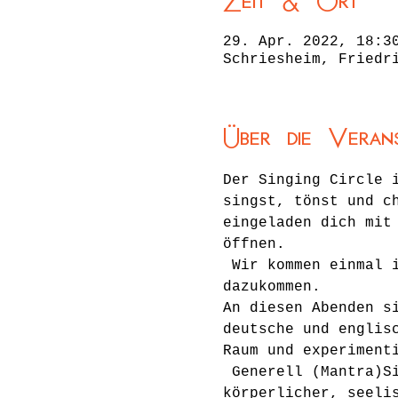
Zeit & Ort
29. Apr. 2022, 18:3
Schriesheim, Friedr
Über die Veran
Der Singing Circle 
singst, tönst und c
eingeladen dich mit
öffnen.
 Wir kommen einmal 
dazukommen.
An diesen Abenden s
deutsche und englis
Raum und experiment
 Generell (Mantra)S
körperlicher, seeli