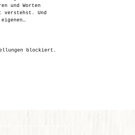
ren und Worten 
t verstehst. Und 
 eigenen…
ellungen blockiert.
design
www.
spirituellesdesign.com