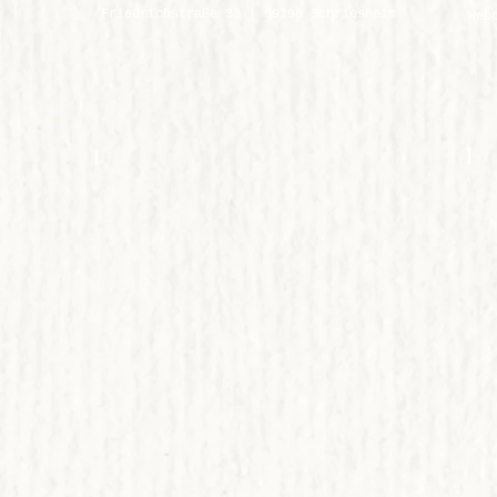
Friedrichstraße 33 | 69198 Schriesheim
Web