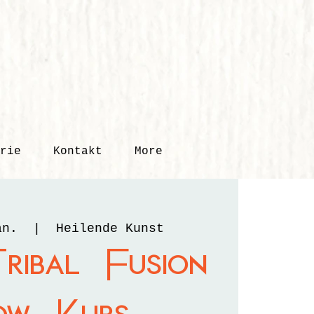
rie
Kontakt
More
an.
  |  
Heilende Kunst
ibal Fusion