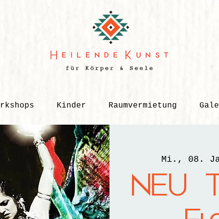
rkshops
Kinder
Raumvermietung
Gale
Mi., 08. J
NEU Tr