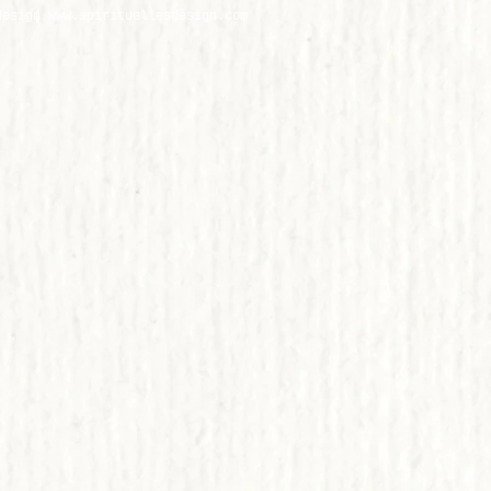
design
www.
spirituellesdesign.com