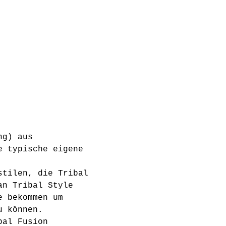
ng) aus 
e typische eigene 
stilen, die Tribal 
an Tribal Style 
e bekommen um 
u können. 
bal Fusion 