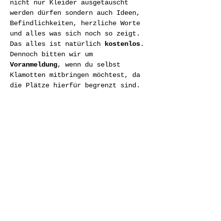
nicht nur Kleider ausgetauscht 
werden dürfen sondern auch Ideen, 
Befindlichkeiten, herzliche Worte 
und alles was sich noch so zeigt. 
Das alles ist natürlich 
kostenlos
. 
Dennoch bitten wir um
Voranmeldung
, wenn du selbst 
Klamotten mitbringen möchtest, da 
die Plätze hierfür begrenzt sind. 
Du bist auch herzlich eingeladen 
ohne Klamotten zu kommen und 
trotzdem (nach Absprache mit der 
jeweiligen Person) für dich…
Weiterlesen >
Diese Veranstaltung teilen