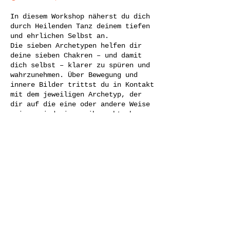
In diesem Workshop näherst du dich
durch Heilenden Tanz deinem tiefen
und ehrlichen Selbst an.
Die sieben Archetypen helfen dir
deine sieben Chakren – und damit
dich selbst – klarer zu spüren und
wahrzunehmen. Über Bewegung und
innere Bilder trittst du in Kontakt
mit dem jeweiligen Archetyp, der
dir auf die eine oder andere Weise
zeigen wird wie es ihm geht, bzw.
ob ihm etwas fehlt. Darüber
bekommst du auch Aufschluss wie es
um das entsprechende Chakra steht.
Mit dem blockiertesten Chakra wirst
Diese Veranstaltung teilen
du über gestalttherapeutische
Übungen in Kontrakt treten, mit ihm
sprechen, kämpfen, lachen,
diskutieren und verhandeln. In
Gruppen werdet ihr euch gegenseitig
unterstützen, um mit diesem
Archetypen wieder in Freundschaft