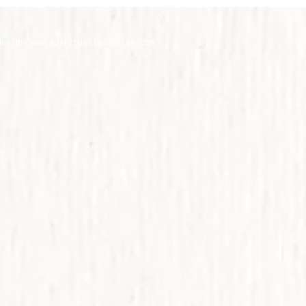
design
www.
spirituellesdesign.com