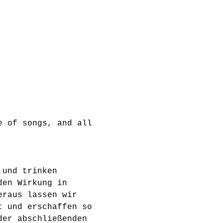
e of songs, and all 
 und trinken 
den Wirkung in 
eraus lassen wir 
t und erschaffen so 
der abschließenden 