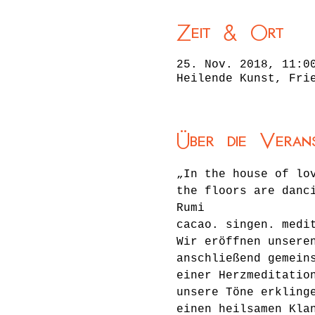
Zeit & Ort
25. Nov. 2018, 11:0
Heilende Kunst, Fri
Über die Veran
„In the house of lo
the floors are danc
Rumi
cacao. singen. medi
Wir eröffnen unsere
anschließend gemein
einer Herzmeditatio
unsere Töne erkling
einen heilsamen Kla