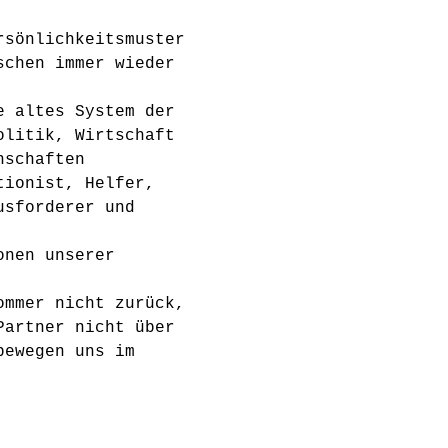
rsönlichkeitsmuster 
schen immer wieder 
e altes System der 
olitik, Wirtschaft 
nschaften 
tionist, Helfer, 
usforderer und 
onen unserer 
ommer nicht zurück, 
Partner nicht über 
bewegen uns im 