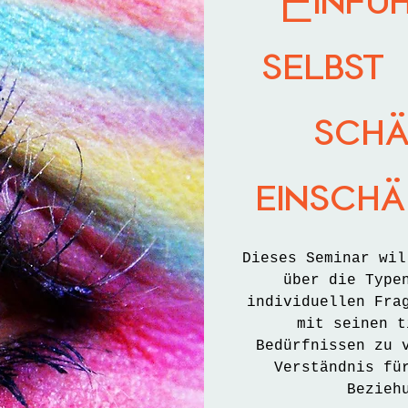
Einfü
selbst
sch
einsch
Dieses Seminar wil
über die Type
individuellen Fra
mit seinen t
Bedürfnissen zu 
Verständnis fü
Bezieh