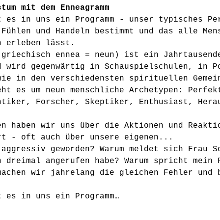
stum mit dem Enneagramm 
t es in uns ein Programm - unser typisches Pe
 Fühlen und Handeln bestimmt und das alle Men
n erleben lässt.
 griechisch ennea = neun) ist ein Jahrtausend
d wird gegenwärtig in Schauspielschulen, in P
wie in den verschiedensten spirituellen Gemei
eht es um neun menschliche Archetypen: Perfek
ntiker, Forscher, Skeptiker, Enthusiast, Hera
en haben wir uns über die Aktionen und Reakti
rt - oft auch über unsere eigenen... 
 aggressiv geworden? Warum meldet sich Frau S
n dreimal angerufen habe? Warum spricht mein 
machen wir jahrelang die gleichen Fehler und 
t es in uns ein Programm…