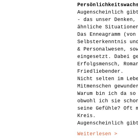
Persönlichkeitswach
Augenscheinlich gib
- das unser Denken,
ähnliche Situatione
Das Enneagramm (von
Selbsterkenntnis un
& Personalwesen, so
eingesetzt. Dabei g
Erfolgsmensch, Roma
Friedliebender. 
Nicht selten im Leb
Mitmenschen gewunde
Warum bin ich da so
obwohl ich sie scho
seine Gefühle? Oft 
Kreis. 
Augenscheinlich gib
Weiterlesen >