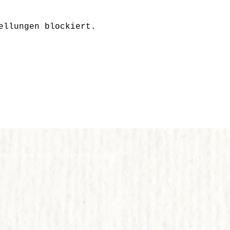
ellungen blockiert.
design
www.
spirituellesdesign.com