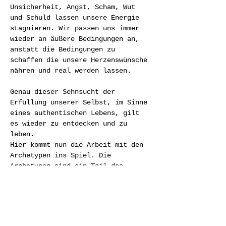
Unsicherheit, Angst, Scham, Wut 
und Schuld lassen unsere Energie 
stagnieren. Wir passen uns immer 
wieder an äußere Bedingungen an, 
anstatt die Bedingungen zu 
schaffen die unsere Herzenswünsche 
nähren und real werden lassen.

Genau dieser Sehnsucht der 
Erfüllung unserer Selbst, im Sinne 
eines authentischen Lebens, gilt 
es wieder zu entdecken und zu 
leben. 
Hier kommt nun die Arbeit mit den 
Archetypen ins Spiel. Die 
Archetypen sind ein Teil des 
kollektiven Unbewussten. Ihre 
Energie  befindet sich bereits in 
uns, wie ein Samen den es wieder 
zu beleben gilt.
