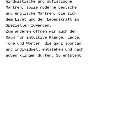
hinduistische und sufistische 
Mantren, sowie moderne deutsche 
und englische Mantren, die sich 
dem Licht und der Lebenskraft im 
Speziellen zuwenden. 
Zum anderen öffnen wir auch den 
Raum für intuitive Klänge, Laute, 
Töne und Wörter, die ganz spontan 
und individuell entstehen und nach 
außen klingen dürfen. So entsteht 
ein Klangteppich aus ganz 
persönlichen und dynamischen 
Klängen.
Um…
Weiterlesen >
Diese Veranstaltung teilen