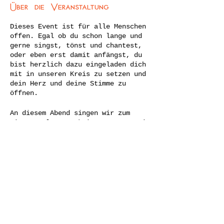
Über die Veranstaltung
Dieses Event ist für alle Menschen
offen. Egal ob du schon lange und
gerne singst, tönst und chantest,
oder eben erst damit anfängst, du
bist herzlich dazu eingeladen dich
mit in unseren Kreis zu setzen und
dein Herz und deine Stimme zu
öffnen.
An diesem Abend singen wir zum
Einen uralte Sanskrit Mantras sowie
moderne deutsche und englische
Mantras. Das Mantrasingen ist eine
kraftvolle und heilsame Praxis, die
auf körperlicher, seelischer und
Diese Veranstaltung teilen
energetischer Ebene wirkt. Durch
das Singen wird dein Atem länger
und dein Körper dadurch ruhiger,
die Silben der Mantras wirken auf
deine Energiebahnen im Körper -
auch wenn du sie nicht verstehst.