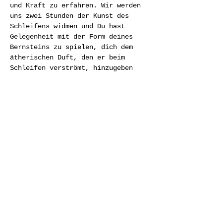
und Kraft zu erfahren. Wir werden 
uns zwei Stunden der Kunst des 
Schleifens widmen und Du hast 
Gelegenheit mit der Form deines 
Bernsteins zu spielen, dich dem 
ätherischen Duft, den er beim 
Schleifen verströmt, hinzugeben 
und im meditativen Prozess einen 
wunderschönen glänzenden Anhänger 
oder Handschmeichler zu erstellen. 
Weiterlesen >
Diese Veranstaltung teilen